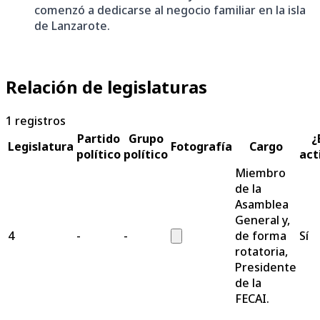
comenzó a dedicarse al negocio familiar en la isla
de Lanzarote.
Relación de legislaturas
1
registros
Partido
Grupo
¿
Legislatura
Fotografía
Cargo
político
político
act
Miembro
de la
Asamblea
General y,
4
-
-
de forma
Sí
rotatoria,
Presidente
de la
FECAI.