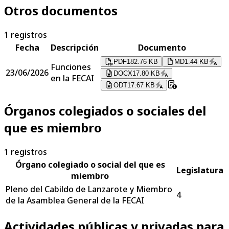
Otros documentos
1
registros
Fecha
Descripción
Documento
PDF
182.76 KB
MD
1.44 KB
Funciones
23/06/2026
DOCX
17.80 KB
en la FECAI
ODT
17.67 KB
Órganos colegiados o sociales del
que es miembro
1
registros
Órgano colegiado o social del que es
Legislatura
miembro
Pleno del Cabildo de Lanzarote y Miembro
4
de la Asamblea General de la FECAI
Actividades públicas y privadas para