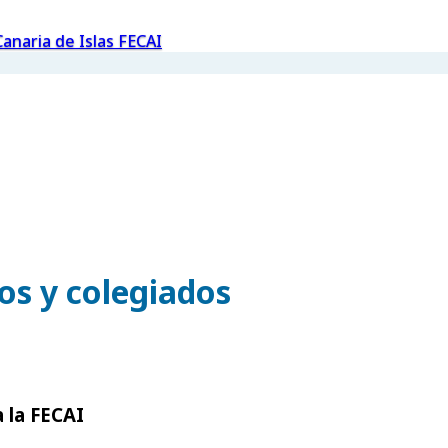
anaria de Islas FECAI
os y colegiados
 la FECAI