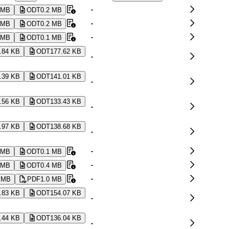
-
 MB
ODT
0.2 MB
-
 MB
ODT
0.2 MB
-
 MB
ODT
0.1 MB
.84 KB
ODT
177.62 KB
-
.39 KB
ODT
141.01 KB
-
.56 KB
ODT
133.43 KB
-
.97 KB
ODT
138.68 KB
-
-
 MB
ODT
0.1 MB
-
 MB
ODT
0.4 MB
-
 MB
PDF
1.0 MB
.83 KB
ODT
154.07 KB
-
.44 KB
ODT
136.04 KB
-